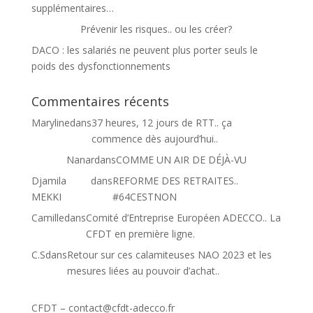
supplémentaires…
Prévenir les risques.. ou les créer?
DACO : les salariés ne peuvent plus porter seuls le
poids des dysfonctionnements
Commentaires récents
Maryline
dans
37 heures, 12 jours de RTT.. ça
commence dès aujourd’hui..
Nanar
dans
COMME UN AIR DE DÉJÀ-VU
Djamila
dans
REFORME DES RETRAITES..
MEKKI
#64CESTNON
Camille
dans
Comité d’Entreprise Européen ADECCO.. La
CFDT en première ligne.
C.S
dans
Retour sur ces calamiteuses NAO 2023 et les
mesures liées au pouvoir d’achat..
CFDT –
contact@cfdt-adecco.fr