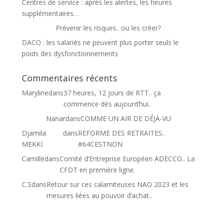
Centres de service : après les alertes, les heures
supplémentaires…
Prévenir les risques.. ou les créer?
DACO : les salariés ne peuvent plus porter seuls le
poids des dysfonctionnements
Commentaires récents
Maryline
dans
37 heures, 12 jours de RTT.. ça
commence dès aujourd’hui..
Nanar
dans
COMME UN AIR DE DÉJÀ-VU
Djamila
dans
REFORME DES RETRAITES..
MEKKI
#64CESTNON
Camille
dans
Comité d’Entreprise Européen ADECCO.. La
CFDT en première ligne.
C.S
dans
Retour sur ces calamiteuses NAO 2023 et les
mesures liées au pouvoir d’achat..