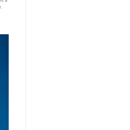
ent à
e.