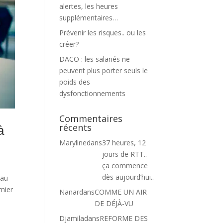
alertes, les heures
supplémentaires…
Prévenir les risques.. ou les
créer?
DACO : les salariés ne
peuvent plus porter seuls le
poids des
dysfonctionnements
Commentaires
récents
à
Maryline
dans
37 heures, 12
jours de RTT..
ça commence
dès aujourd’hui..
 au
emier
Nanar
dans
COMME UN AIR
DE DÉJÀ-VU
Djamila
dans
REFORME DES