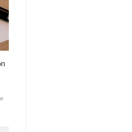
on
et