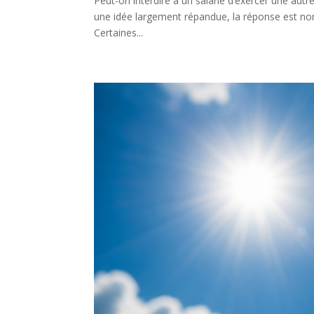
Peut-on interdire à un salarié d’exercer une autr
une idée largement répandue, la réponse est non,
Certaines...