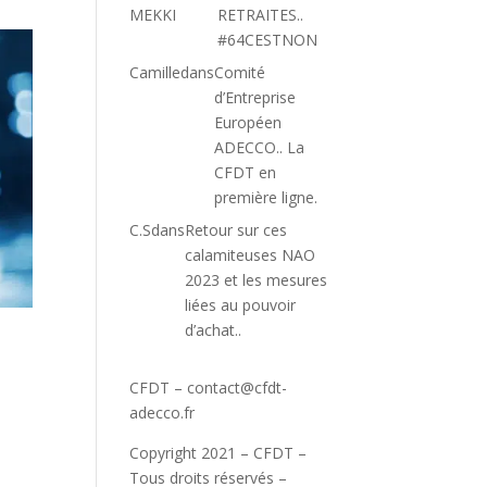
MEKKI
RETRAITES..
#64CESTNON
Camille
dans
Comité
d’Entreprise
Européen
ADECCO.. La
CFDT en
première ligne.
C.S
dans
Retour sur ces
calamiteuses NAO
2023 et les mesures
liées au pouvoir
d’achat..
CFDT –
contact@cfdt-
adecco.fr
Copyright 2021 – CFDT –
Tous droits réservés –