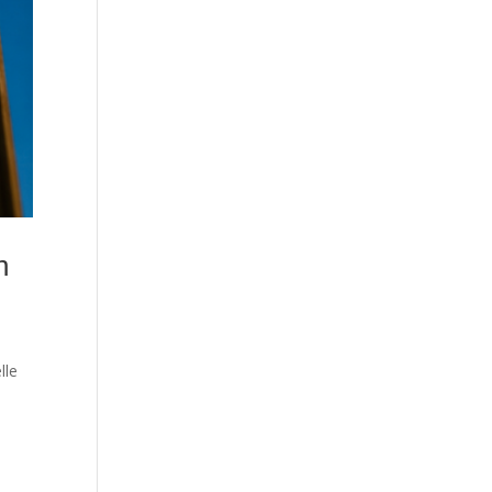
n
lle